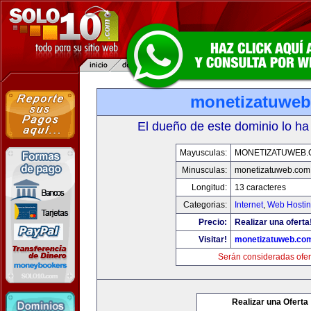
monetizatuwe
El dueño de este dominio lo ha
Mayusculas:
MONETIZATUWEB
Minusculas:
monetizatuweb.com
Longitud:
13 caracteres
Categorias:
Internet
,
Web Hostin
Precio:
Realizar una oferta
Visitar!
monetizatuweb.co
Serán consideradas ofer
Realizar una Oferta