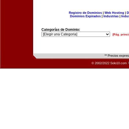
Registro de Dominios
|
Web Hosting
|
D
Dominios Expirados
|
Industrias
|
Indu
Categorías de Dominio:
[Pág. princi
** Precios expre
© 2002/2022 Solo10.com