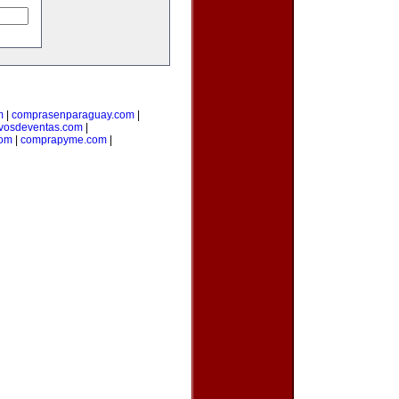
m
|
comprasenparaguay.com
|
ivosdeventas.com
|
com
|
comprapyme.com
|