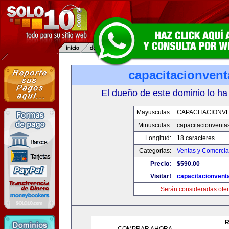
capacitacionven
El dueño de este dominio lo ha
Mayusculas:
CAPACITACIONV
Minusculas:
capacitacionventa
Longitud:
18 caracteres
Categorias:
Ventas y Comercia
Precio:
$590.00
Visitar!
capacitacionvent
Serán consideradas ofer
R