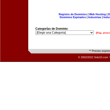
Registro de Dominios
|
Web Hosting
|
D
Dominios Expirados
|
Industrias
|
Indu
Categorías de Dominio:
[Pág. princi
** Precios expre
© 2002/2022 Solo10.com