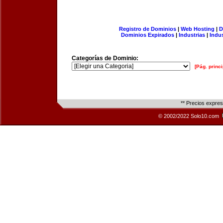
Registro de Dominios
|
Web Hosting
|
D
Dominios Expirados
|
Industrias
|
Indu
Categorías de Dominio:
[Pág. princi
** Precios expre
© 2002/2022 Solo10.com