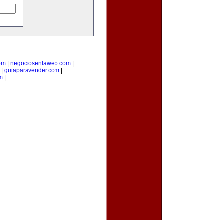
com
|
negociosenlaweb.com
|
|
guiaparavender.com
|
m
|