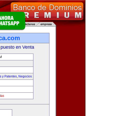
ca.com
 puesto en Venta
M
s y Patentes
,
Negocios
tas