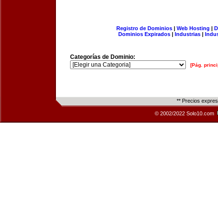
Registro de Dominios
|
Web Hosting
|
D
Dominios Expirados
|
Industrias
|
Indu
Categorías de Dominio:
[Pág. princi
** Precios expre
© 2002/2022 Solo10.com