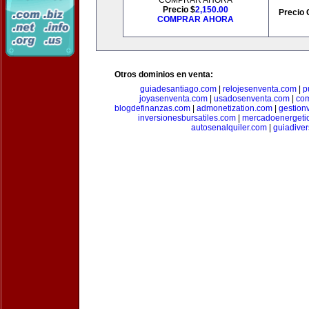
COMPRAR AHORA
Precio $
2,150.00
Precio 
COMPRAR AHORA
Otros dominios en venta:
guiadesantiago.com
|
relojesenventa.com
|
p
joyasenventa.com
|
usadosenventa.com
|
co
blogdefinanzas.com
|
admonetization.com
|
gestion
inversionesbursatiles.com
|
mercadoenergeti
autosenalquiler.com
|
guiadive