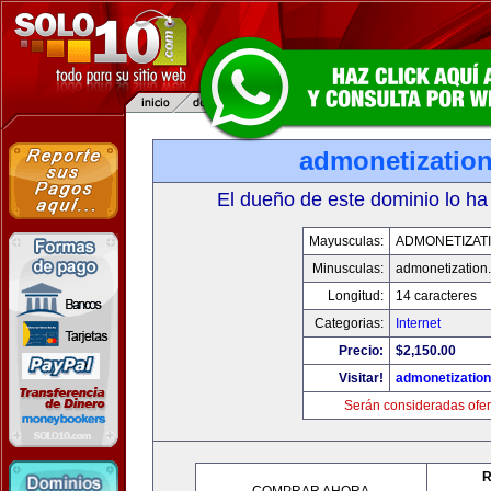
admonetizatio
El dueño de este dominio lo ha
Mayusculas:
ADMONETIZAT
Minusculas:
admonetization
Longitud:
14 caracteres
Categorias:
Internet
Precio:
$2,150.00
Visitar!
admonetizatio
Serán consideradas ofer
R