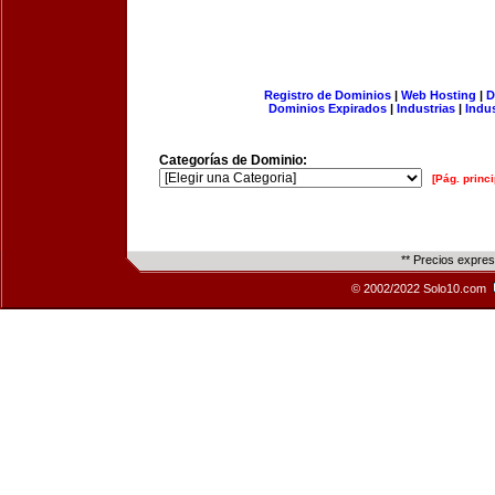
Registro de Dominios
|
Web Hosting
|
D
Dominios Expirados
|
Industrias
|
Indu
Categorías de Dominio:
[Pág. princi
** Precios expre
© 2002/2022 Solo10.com