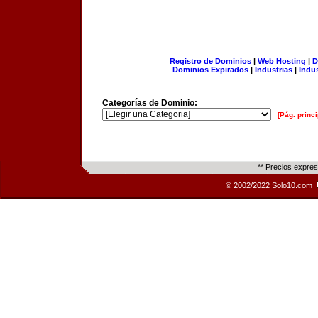
Registro de Dominios
|
Web Hosting
|
D
Dominios Expirados
|
Industrias
|
Indu
Categorías de Dominio:
[Pág. princi
** Precios expre
© 2002/2022 Solo10.com