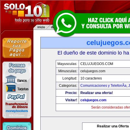
celujuegos.
El dueño de este dominio lo ha
Mayusculas:
CELUJUEGOS.COM
Minusculas:
celujuegos.com
Longitud:
10 caracteres
Categorias:
Comunicaciones y TelefonÃ­a
,
J
Precio:
Realizar una oferta!
Visitar!
celujuegos.com
Serán consideradas ofer
Realizar una Oferta