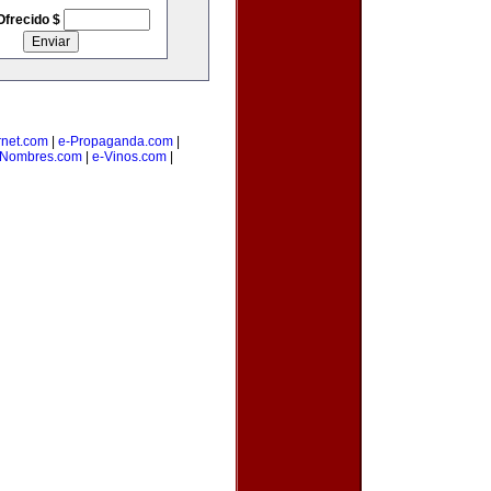
Ofrecido $
rnet.com
|
e-Propaganda.com
|
eNombres.com
|
e-Vinos.com
|