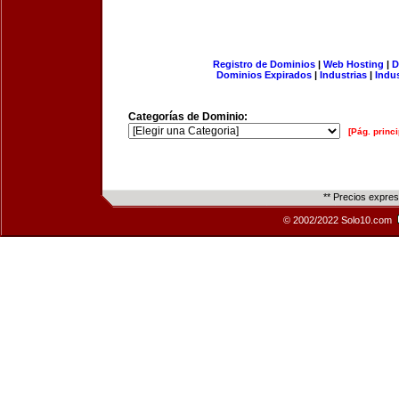
Registro de Dominios
|
Web Hosting
|
D
Dominios Expirados
|
Industrias
|
Indu
Categorías de Dominio:
[Pág. princi
** Precios expre
© 2002/2022 Solo10.com