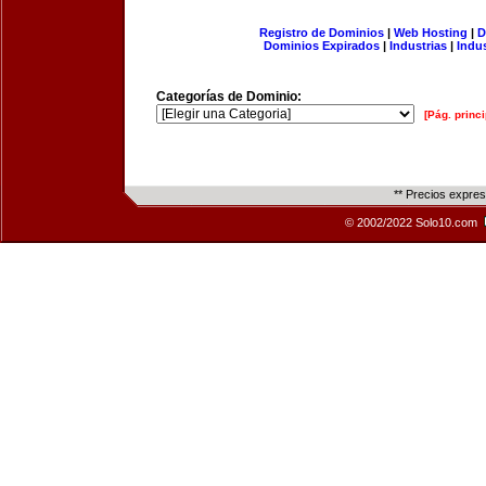
Registro de Dominios
|
Web Hosting
|
D
Dominios Expirados
|
Industrias
|
Indu
Categorías de Dominio:
[Pág. princi
** Precios expre
© 2002/2022 Solo10.com