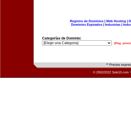
Registro de Dominios
|
Web Hosting
|
D
Dominios Expirados
|
Industrias
|
Indu
Categorías de Dominio:
[Pág. princi
** Precios expre
© 2002/2022 Solo10.com