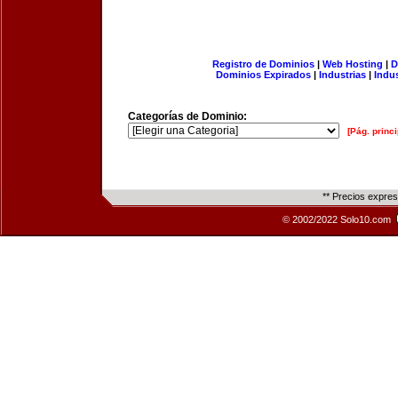
Registro de Dominios
|
Web Hosting
|
D
Dominios Expirados
|
Industrias
|
Indu
Categorías de Dominio:
[Pág. princi
** Precios expre
© 2002/2022 Solo10.com