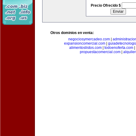
Precio Ofrecido $
Otros dominios en venta:
negociosymercadeo.com
|
administracio
expansioncomercial.com
|
guiadetecnologi
alimentoslistos.com
|
todoenoferta.com
|
propuestacomercial.com
|
alquil