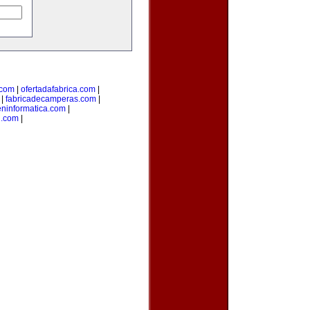
.com
|
ofertadafabrica.com
|
|
fabricadecamperas.com
|
eninformatica.com
|
n.com
|