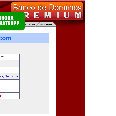
.com
COM
ias
,
Negocios
tas