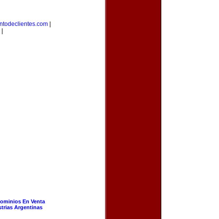
ntodeclientes.com
|
|
ominios En Venta
strias Argentinas