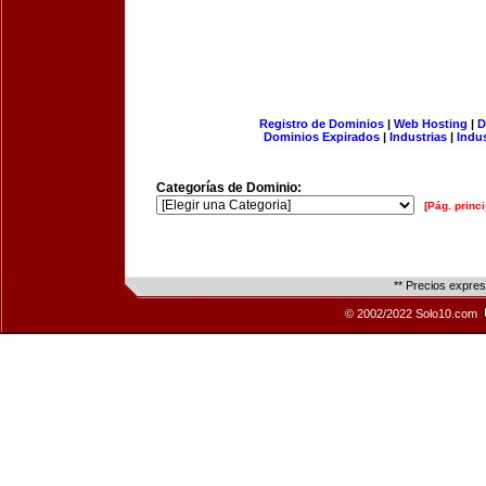
Registro de Dominios
|
Web Hosting
|
D
Dominios Expirados
|
Industrias
|
Indu
Categorías de Dominio:
[Pág. princi
** Precios expre
© 2002/2022 Solo10.com