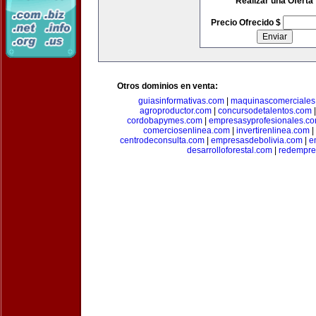
Realizar una Oferta
Precio Ofrecido $
Otros dominios en venta:
guiasinformativas.com
|
maquinascomerciales
agroproductor.com
|
concursodetalentos.com
cordobapymes.com
|
empresasyprofesionales.c
comerciosenlinea.com
|
invertirenlinea.com
|
centrodeconsulta.com
|
empresasdebolivia.com
|
e
desarrolloforestal.com
|
redempre