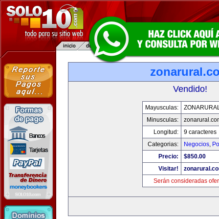
zonarural.c
Vendido!
Mayusculas:
ZONARURA
Minusculas:
zonarural.co
Longitud:
9 caracteres
Categorias:
Negocios
,
Po
Precio:
$850.00
Visitar!
zonarural.c
Serán consideradas ofer